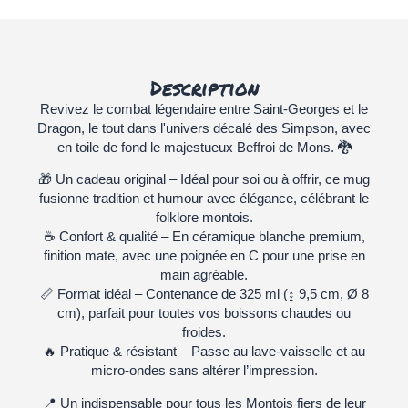
Description
Revivez le
combat légendaire
entre Saint-Georges et le
Dragon, le tout dans l'univers décalé des
Simpson
, avec
en toile de fond le majestueux
Beffroi de Mons
. 🐉
🎁
Un cadeau original
– Idéal pour soi ou à offrir, ce mug
fusionne tradition et humour
avec élégance, célébrant le
folklore montois.
☕
Confort & qualité
– En
céramique blanche premium
,
finition mate, avec une poignée en C pour une prise en
main agréable.
📏
Format idéal
– Contenance de
325 ml
(
↨ 9,5 cm, Ø 8
cm
), parfait pour toutes vos boissons chaudes ou
froides.
🔥
Pratique & résistant
– Passe au
lave-vaisselle
et au
micro-ondes
sans altérer l’impression.
📍
Un indispensable pour tous les Montois fiers de leur