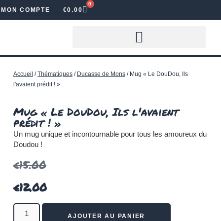
0
MON COMPTE
€
0.00
LOUER DES LETTRES LUMINEUSES
Accueil
/
Thématiques
/
Ducasse de Mons
/ Mug « Le DouDou, Ils
l'avaient prédit ! »
Mug « Le DouDou, Ils l'avaient
prédit ! »
Un mug
unique et incontournable
pour tous les
amoureux du
Doudou
!
€
15.00
€
12.00
AJOUTER AU PANIER