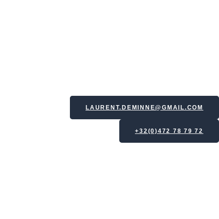
LAURENT.DEMINNE@GMAIL.COM
+32(0)472 78 79 72