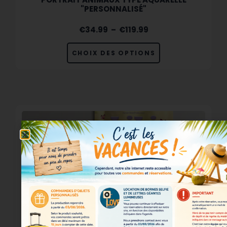
"PERSONNALISÉ"
€
34.99
–
€
119.99
CHOIX DES OPTIONS