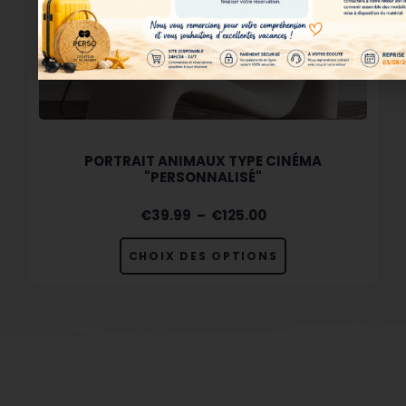
PORTRAIT ANIMAUX TYPE CINÉMA
"PERSONNALISÉ"
€
39.99
–
€
125.00
CHOIX DES OPTIONS