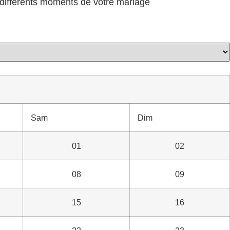
es différents moments de votre mariage
Sam
Dim
01
02
08
09
15
16