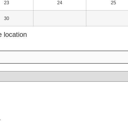
23
24
25
30
e location
r