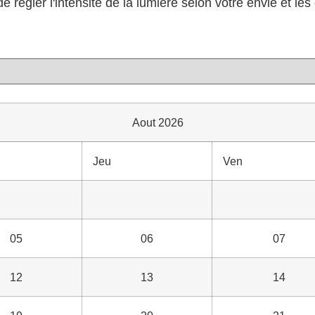
e régler l'intensité de la lumière selon votre envie et l
Aout 2026
Jeu
Ven
05
06
07
12
13
14