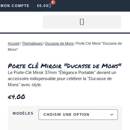
0
MON COMPTE
€
0.00
LOUER DES LETTRES LUMINEUSES
Accueil
/
Thématiques
/
Ducasse de Mons
/ Porte Clé Miroir "Ducasse de
Mons"
Porte Clé Miroir "Ducasse de Mons"
Le Porte-Clé Miroir 37mm "Élégance Portable" devient un
accessoire indispensable pour célébrer la "Ducasse de
Mons" avec style.
€
4.00
MODÈLES