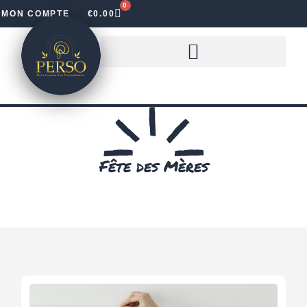
0
MON COMPTE
€
0.00
LOUER DES LETTRES LUMINEUSES
Fête des Mères