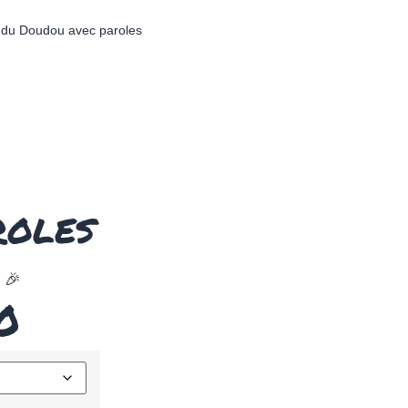
on du Doudou avec paroles
roles
🎉
0