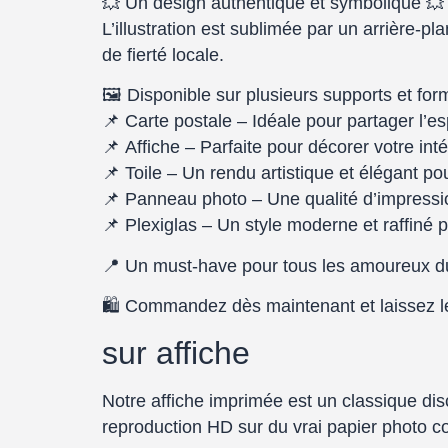
💥
Un design authentique et symbolique
💥
L’illustration est sublimée par un
arrière-pl
de fierté locale.
🖼
Disponible sur plusieurs supports et for
📌
Carte postale
– Idéale pour partager l’e
📌
Affiche
– Parfaite pour décorer votre int
📌
Toile
– Un rendu artistique et élégant pour
📌
Panneau photo
– Une qualité d’impressio
📌
Plexiglas
– Un style moderne et raffiné po
📍
Un must-have pour tous les amoureux d
🛍
Commandez dès maintenant et laissez le
sur affiche
Notre affiche imprimée est un classique dis
reproduction HD sur du vrai papier photo c