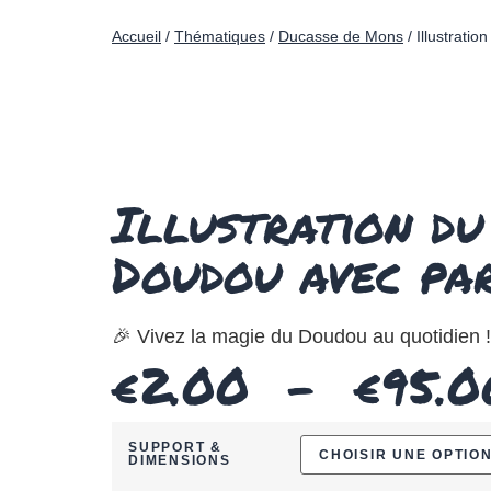
Accueil
/
Thématiques
/
Ducasse de Mons
/ Illustrati
Illustration du
Doudou avec pa
🎉
Vivez la magie du Doudou au quotidien !
€
2.00
–
€
95.0
SUPPORT &
DIMENSIONS