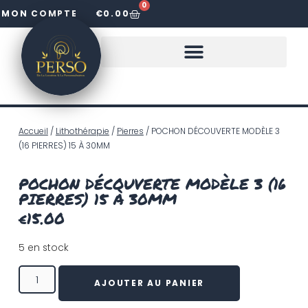
0
MON COMPTE
€
0.00
LOUER DES LETTRES LUMINEUSES
Accueil
/
Lithothérapie
/
Pierres
/ POCHON DÉCOUVERTE MODÈLE 3
(16 PIERRES) 15 À 30MM
POCHON DÉCOUVERTE MODÈLE 3 (16
PIERRES) 15 À 30MM
€
15.00
5 en stock
AJOUTER AU PANIER