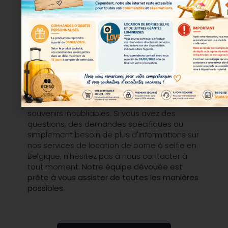
Une question ?
N'hésitez pas à
nous contacter
Nous sommes là pour vous aider à créer des
souvenirs inoubliables. Si vous avez des
questions, des demandes spécifiques ou
simplement besoin de plus d'informations sur
nos services de location de borne à selfie en
Belgique, n'hésitez pas à nous contacter à
tout moment.
Notre équipe dévouée est
prête à vous assister de toutes les manières
possibles.