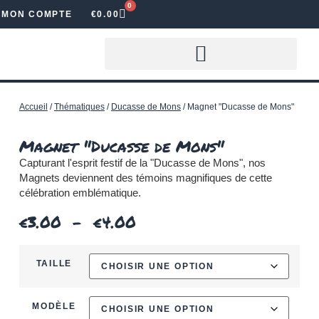
0
MON COMPTE
€
0.00
LOUER DES LETTRES LUMINEUSES
Accueil
/
Thématiques
/
Ducasse de Mons
/ Magnet "Ducasse de Mons"
Magnet "Ducasse de Mons"
Capturant l'esprit festif de la "Ducasse de Mons", nos
Magnets deviennent des témoins magnifiques de cette
célébration emblématique.
€
3.00
–
€
4.00
TAILLE
MODÈLE