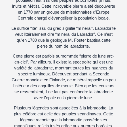
population est issu des peuples autochtones (Innus,
Inuits et Métis). Cette incroyable pierre a été découverte
en 1770 par un groupe de missionnaires d’Europe
Centrale chargé d’évangéliser la population locale.
Le suffixe “ite” issu du grec signifie “minéral”. Labradorite
veut littéralement dire “minéral du Labrador”. Ce n’est
qu’en 1780 que le géologue M. Foster baptisa cette
pierre du nom de labradorite.
Cette pierre est parfois surnommée “pierre de lune arc-
en-ciel”. Par ailleurs, il existe la spectrolite qui est une
variété de labradorite, montrant toutes les nuances du
spectre lumineux. Découvert pendant la Seconde
Guerre mondiale en Finlande, ce minéral rappelle un peu
l'intérieur des coquilles de moule. Bien que les couleurs
se ressemblent, il ne faut pas confondre la labradorite
avec l’opale ou la pierre de lune.
Plusieurs légendes sont associées à la labradorite. La
plus célèbre est celle des peuples scandinaves. Cette
légende raconte que la labradorite possède ses
magnifiques reflets irisés grâce aux aurores boréales.