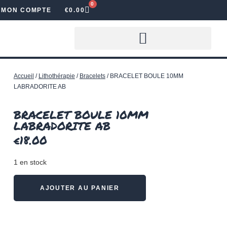
0
MON COMPTE
€
0.00
LOUER DES LETTRES LUMINEUSES
Accueil
/
Lithothérapie
/
Bracelets
/ BRACELET BOULE 10MM
LABRADORITE AB
BRACELET BOULE 10MM
LABRADORITE AB
€
18.00
1 en stock
AJOUTER AU PANIER