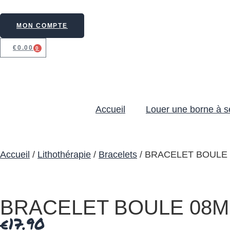
MON COMPTE
€
0.00
0
Accueil
Louer une borne à se
Accueil
/
Lithothérapie
/
Bracelets
/ BRACELET BOULE 
BRACELET BOULE 08M
€
17.90