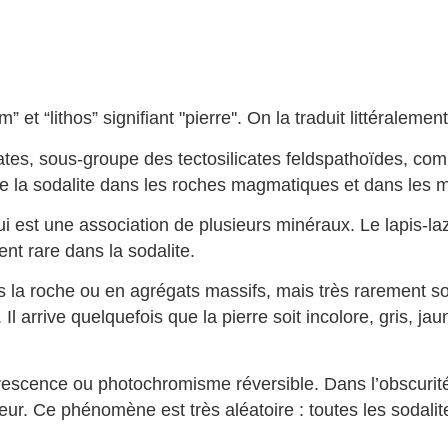
 et “lithos” signifiant "pierre''. On la traduit littéralem
ates, sous-groupe des tectosilicates feldspathoïdes, com
ve la sodalite dans les roches magmatiques et dans les m
i est une association de plusieurs minéraux. Le lapis-lazul
ent rare dans la sodalite.
s la roche ou en agrégats massifs, mais très rarement so
l arrive quelquefois que la pierre soit incolore, gris, ja
escence ou photochromisme réversible. Dans l’obscurité
ur. Ce phénomène est très aléatoire : toutes les sodali