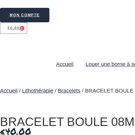
MON COMPTE
€
0.00
0
Accueil
Louer une borne à se
Accueil
/
Lithothérapie
/
Bracelets
/ BRACELET BOULE
BRACELET BOULE 08M
€
40.00