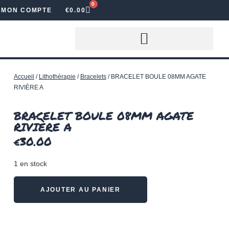
0
MON COMPTE
€
0.00
LOUER DES LETTRES LUMINEUSES
Accueil
/
Lithothérapie
/
Bracelets
/ BRACELET BOULE 08MM AGATE
RIVIÈRE A
BRACELET BOULE 08MM AGATE
RIVIÈRE A
€
30.00
1 en stock
AJOUTER AU PANIER