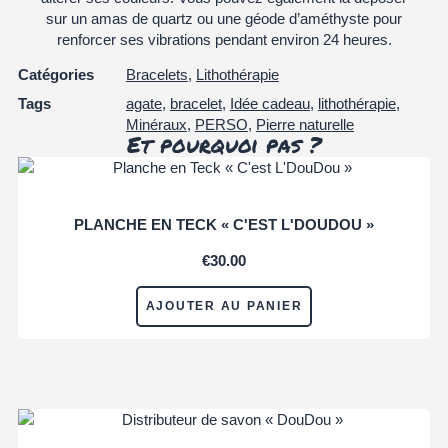
sur un amas de quartz ou une géode d’améthyste pour
renforcer ses vibrations pendant environ 24 heures.
Catégories
Bracelets
,
Lithothérapie
Tags
agate
,
bracelet
,
Idée cadeau
,
lithothérapie
,
Minéraux
,
PERSO
,
Pierre naturelle
Et pourquoi pas ?
PLANCHE EN TECK « C'EST L'DOUDOU »
€
30.00
AJOUTER AU PANIER