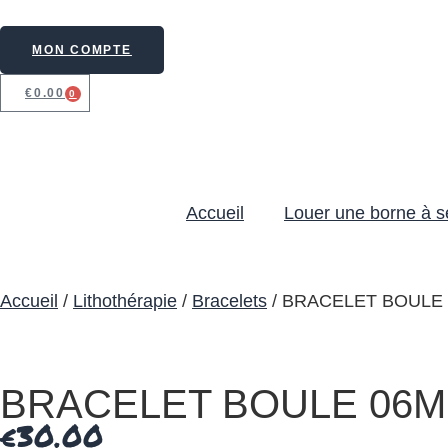
MON COMPTE
€
0.00
0
Accueil
Louer une borne à se
Accueil
/
Lithothérapie
/
Bracelets
/ BRACELET BOULE 
BRACELET BOULE 06MM
€
30.00