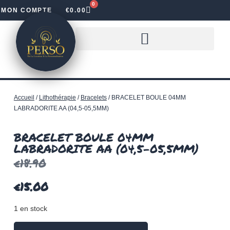
0
MON COMPTE
€
0.00
LOUER DES LETTRES LUMINEUSES
Accueil
/
Lithothérapie
/
Bracelets
/ BRACELET BOULE 04MM
LABRADORITE AA (04,5-05,5MM)
BRACELET BOULE 04MM
LABRADORITE AA (04,5-05,5MM)
€
18.90
€
15.00
1 en stock