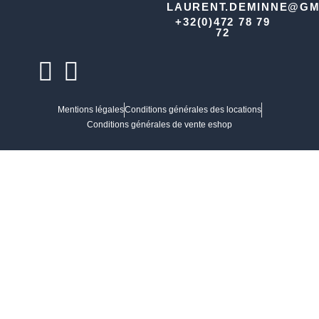
LAURENT.DEMINNE@GM
+32(0)472 78 79
72
Mentions légales
Conditions générales des locations
Conditions générales de vente eshop
TVA : BE0884.072.648
Ronin Crew Production ©
Tous droits réservés –
Mentions légales
Site web fait avec coeur par
AGNC