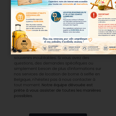
Une question ?
N'hésitez pas à
nous contacter
Nous sommes là pour vous aider à créer des
souvenirs inoubliables. Si vous avez des
questions, des demandes spécifiques ou
simplement besoin de plus d'informations sur
nos services de location de borne à selfie en
Belgique, n'hésitez pas à nous contacter à
tout moment.
Notre équipe dévouée est
prête à vous assister de toutes les manières
possibles.