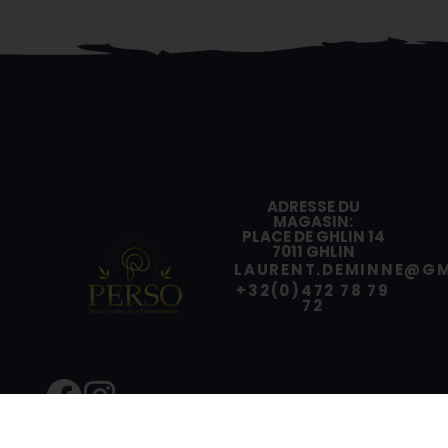
ADRESSE DU
MAGASIN:
PLACE DE GHLIN 14
7011 GHLIN
LAURENT.DEMINNE@GM
+32(0)472 78 79
72