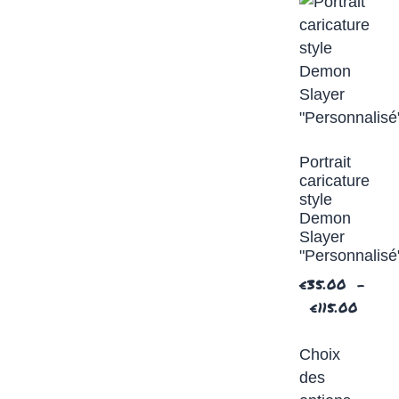
Portrait
caricature
style
Demon
Slayer
"Personnalisé
€
35.00
–
€
115.00
Choix
des