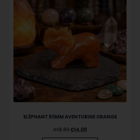
ELÉPHANT 50MM AVENTURINE ORANGE
€
18.90
€
14.00