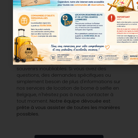
Une question ?
N'hésitez pas à
nous contacter
Nous sommes là pour vous aider à créer des
souvenirs inoubliables. Si vous avez des
questions, des demandes spécifiques ou
simplement besoin de plus d'informations sur
nos services de location de borne à selfie en
Belgique, n'hésitez pas à nous contacter à
tout moment.
Notre équipe dévouée est
prête à vous assister de toutes les manières
possibles.